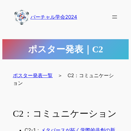
内
容
バーチャル学会2024
を
ス
キ
ッ
ポスター発表｜C2
プ
ポスター発表一覧
＞ C2：コミュニケーシ
ョン
C2：コミュニケーション
C2-1：
メタバースが拓く学際的共創の新