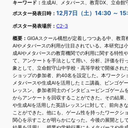
キーワード：
生成AI、メタバース、教育DX、立命館
12月7日（土）14:30 ～ 15
ポスター発表日時：
ポスター発表場所：
C2-3
概要：
GIGAスクール構想が定着しつつある中、教育
AIやメタバースの利用が注目されている。本研究は
成AIやメタバースの教育機関での利用に関する特性
て、アンケートを手法として用い、分析、評価を行
象として、立命館守山中学校・高等学校で開催され
ショップの参加者、約40名を設定した。本ワークシ
メタバースや生成AIを活用したミニ講義、ビンゴゲ
レッスン、参加者同士のインタビュービンゴゲームを
からアンケートを回収することができた。その結果
や生成AIを活用した英語レッスンに対して、前向き
ことができた。他にも、ゲーム性を持ったワークシ
関心を示すことが明らかになった。今後の展開とし
結果を活用し、授業や学校行事にもメタバースや生成