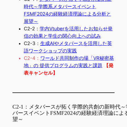
時代～学際系メタバースイベント
FSMF2024の経験経済理論による分析と
展望～
C2-2：
学内Vtuberを活用したお知らせ発
信の効果と学生の関心向上への試み
C2-3：
生成AIやメタバースを活用した英
語ワークショップの実践
C2-4：
ワールド共同制作の場「VR秘密基
地」の 提供プログラムの実践と課題
【発
表キャンセル】
C2-1：メタバースが拓く学際的共創の新時代
バースイベントFSMF2024の経験経済理論に
望～