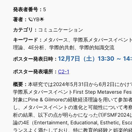
発表者番号：
5
著者：
🪐YB🌟
カテゴリ：
コミュニケーション
キーワード：
メタバース、学際系メタバースイベン
理論、4E分析、学際的共創、学際的知識交流
12月7日（土）13:30 ～ 14
ポスター発表日時：
ポスター発表場所：
C2-1
概要：
本研究では2024年5月31日から6月2日にか
学際系メタバースイベントFirst Step Metaverse Festi
対象にPine & Gilmoreの経験経済理論を用いて参
し、メタバースイベントの進化と可能性について考察
析の結果、以下の点が明らかになった(1)FSMF202
論の4E（Entertainment, Educational, Esthetic, E
ランスよく満たしており、特に教育的経験と娯楽的